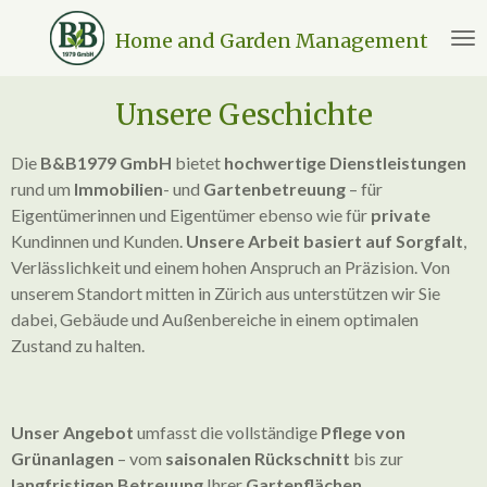
Zum
Home and Garden Management
Hauptinhalt
springen
Unsere
Geschichte
Die
B&B1979 GmbH
bietet
hochwertige
Dienstleistungen
rund um
Immobilien
- und
Gartenbetreuung
– für
Eigentümerinnen und Eigentümer ebenso wie für
private
Kundinnen und Kunden.
Unsere Arbeit basiert auf Sorgfalt
,
Verlässlichkeit und einem hohen Anspruch an Präzision. Von
unserem Standort mitten in Zürich aus unterstützen wir Sie
dabei, Gebäude und Außenbereiche in einem optimalen
Zustand zu halten.
Unser
Angebot
umfasst die vollständige
Pflege von
Grünanlagen
– vom
saisonalen Rückschnitt
bis zur
langfristigen Betreuung
Ihrer
Gartenflächen
.